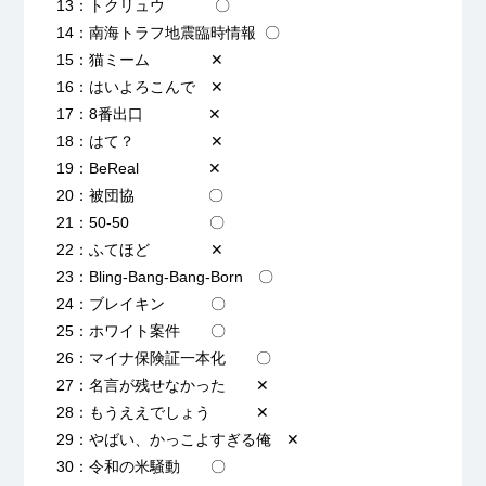
13：トクリュウ 〇
14：南海トラフ地震臨時情報 〇
15：猫ミーム ✕
16：はいよろこんで ✕
17：8番出口 ✕
18：はて？ ✕
19：BeReal ✕
20：被団協 〇
21：50-50 〇
22：ふてほど ✕
23：Bling-Bang-Bang-Born 〇
24：ブレイキン 〇
25：ホワイト案件 〇
26：マイナ保険証一本化 〇
27：名言が残せなかった ✕
28：もうええでしょう ✕
29：やばい、かっこよすぎる俺 ✕
30：令和の米騒動 〇