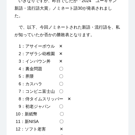
いきなりですが、昨日でしたか「2024 ユーキャン
新語・流行語大賞」ノミネート語30が発表されまし
た。
で、以下、今回ノミネートされた新語・流行語を、私
が知っていたか否かの勝敗表となります。
1：アサイーボウル ✕
2：アザラシ幼稚園 ✕
3：インバウン丼 ✕
4：裏金問題 〇
5：界隈 〇
6：カスハラ 〇
7：コンビニ富士山 〇
8：侍タイムスリッパー ✕
9：初老ジャパン 〇
10：新紙幣 〇
11：新NISA 〇
12：ソフト老害 ✕