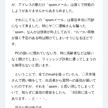
が、アドレスの数だけ「spamメール」は届くで対処の
しようがありませんからあきらめました。
それにしてもこの「spamメール」は最近本当に巧妙
になって来ました。特にヤ〇〇運輸さんを騙った
「spam」なんかは技術が向上しており、ついつい荷物
が届く予定のある時は開けてしまいそうになるほどで
す。
PCの扱いに慣れていない方、特に高齢者などは疑い
なく開けてしまい、フィッシング詐欺に遭ってしまうの
も無理もないと思います。
ということで、全てのmailを疑っていたら、〇天市場
さんで買い物をして、出店者から質問への返信が届いて
いたのですが、それを「spam」と思い消してしまって
いて、知らずに返信の督促をしたら、「3日前に送って
あります。」と・・・。
厄介な世の中です。