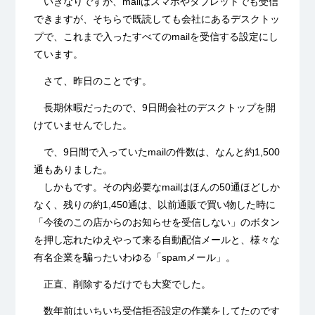
いきなりですが、mailはスマホやタブレットでも受信
できますが、そちらで既読しても会社にあるデスクトッ
プで、これまで入ったすべてのmailを受信する設定にし
ています。
さて、昨日のことです。
長期休暇だったので、9日間会社のデスクトップを開
けていませんでした。
で、9日間で入っていたmailの件数は、なんと約1,500
通もありました。
しかもです。その内必要なmailはほんの50通ほどしか
なく、残りの約1,450通は、以前通販で買い物した時に
「今後のこの店からのお知らせを受信しない」のボタン
を押し忘れたゆえやって来る自動配信メールと、様々な
有名企業を騙ったいわゆる「spamメール」。
正直、削除するだけでも大変でした。
数年前はいちいち受信拒否設定の作業をしてたのです