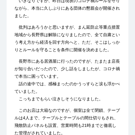
いきなりですが、昨日は現状のコロナ禍ルールを守り
ながら、本当に久しぶりにある団体の懇親会が開催され
ました。
批判はあろうかと思いますが、まん延防止等重点措置
地域から長野県は解除になりましたので、全て自粛とい
う考え方から経済を回す方向へと、ただ、そこはしっか
りとルールを守ることを条件に開催を決めました。
長野市にある居酒屋に行ったのですが、たまたま店長
が知り合いだったので、少し話をしましたが、コロナ禍
で本当に困っています。
話の途中では、感極まったのかうっすらと涙も浮かべ
ていました。
こっちまでもらい泣きしそうになりました。
このお店は大箱なのですが、個室は全て閉鎖、テーブ
ルは4人まで、テーブルとテーブルの間仕切りもされ、
飛散防止パネルも設置、営業時間も21時までと徹底し
た管理がされていました。