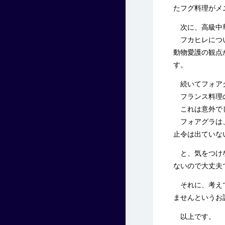
たフグ料理がメ
次に、高級中華
フカヒレについ
動物愛護の観点
す。
続いてフォア
フランス料理の
これは意外で
フォアグラは、
止令は出ていな
と、気をつけな
ないので大丈夫
それに、考え
ませんというお
以上です。