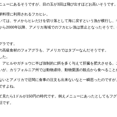
ニューにあるそうですが、目の玉が3回は飛び出すほどお高いそうです
料理に利用されるフカヒレ。
ては、サメからヒレだけを切り落として海に戻すという漁が横行し、
から2000年以降、アメリカ海域でのフカヒレ漁は禁止となったそうで
グラです。
高級食材のフォアグラも、アメリカではタブーなんだそうです。
した。
アヒルやガチョウに半ば強制的に餌を多く与えて肝臓を肥大させる。
いが、カリフォルニア州では動物虐待、動物愛護の観点から食べること
いとアメリカで迂闊に食事の注文も出来ないなと一瞬思ったのですが
ですよね。
て見たら
1ドルが150円の時代です。例えメニューにあったとしてもフ
話です。