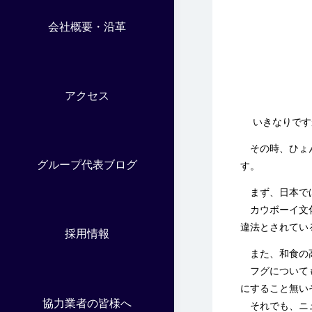
会社概要・沿革
アクセス
いきなりですが
その時、ひょん
グループ代表ブログ
す。
まず、日本で
カウボーイ
文
違法とされてい
採用情報
また、和食の
フグについても
にすること無い
協力業者の皆様へ
それでも、ニュ