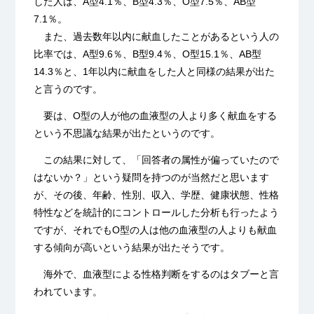
した人は、A型4.1％、B型4.3％、O型7.5％、AB型
7.1％。
また、過去数年以内に献血したことがあるという人の
比率では、A型9.6％、B型9.4％、O型15.1％、AB型
14.3％と、1年以内に献血をした人と同様の結果が出た
と言うのです。
要は、O型の人が他の血液型の人より多く献血をする
という不思議な結果が出たというのです。
この結果に対して、「回答者の属性が偏っていたので
はないか？」という疑問を持つのが当然だと思います
が、その後、年齢、性別、収入、学歴、健康状態、性格
特性などを統計的にコントロールした分析も行ったよう
ですが、それでもO型の人は他の血液型の人よりも献血
する傾向が高いという結果が出たそうです。
海外で、血液型による性格判断をするのはタブーと言
われています。