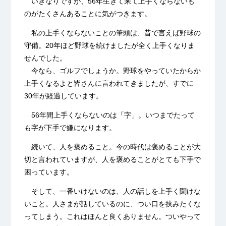
いきなりですが、
56
年生きて来て上手くならないも
のがたくさんあることに気がつきます。
私の上手くならないことの筆頭は、昔で言えば野球の
守備。
20
年ほど野球を続けましたが全く上手くなりま
せんでした。
今なら、ゴルフでしょうか。野球をやっていたからか
上手くなるよと皆さんに言われてきましたが、すでに
30
年が経過しています。
56
年間上手くならないのは「字」。いつまでたって
も字が下手で嫌になります。
続いて、人を褒めること。今の時代は褒めることが大
切と言われていますが、人を褒めることがとても下手で
困っています。
そして、一番いけないのは、人の話しを上手く聞けな
いこと。人さまが話しているのに、つい口を挟みたくな
ってしまう。これはほんと良くありません。ついやって