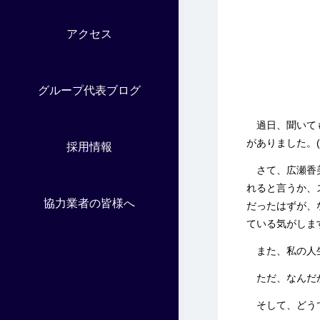
アクセス
グループ代表ブログ
過日、聞いても
がありました。(
採用情報
さて、広瀬香美
れると言うか、
協力業者の皆様へ
だったはずが、
ている気がしま
また、私の人生の
ただ、なんだか
そして、どうで