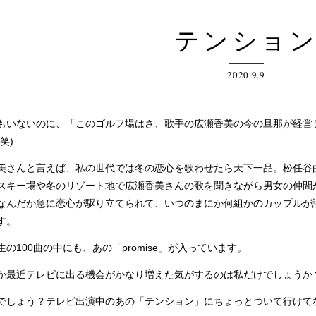
テンショ
2020.9.9
いないのに、「このゴルフ場はさ、歌手の広瀬香美の今の旦那が経営
笑)
さんと言えば、私の世代では冬の恋心を歌わせたら天下一品。松任谷
スキー場や冬のリゾート地で広瀬香美さんの歌を聞きながら男女の仲間
なんだか急に恋心が駆り立てられて、いつのまにか何組かのカップルが
す。
100曲の中にも、あの「promise」が入っています。
最近テレビに出る機会がかなり増えた気がするのは私だけでしょうか
しょう？テレビ出演中のあの「テンション」にちょっとついて行けて