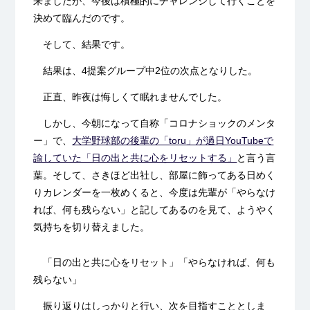
来ましたが、今後は積極的にチャレンジして行くことを
決めて臨んだのです。
そして、結果です。
結果は、4提案グループ中2位の次点となりした。
正直、昨夜は悔しくて眠れませんでした。
しかし、今朝になって自称「コロナショックのメンタ
ー」で、
大学野球部の後輩の「toru」が過日YouTubeで
諭していた「日の出と共に心をリセットする」
と言う言
葉。そして、さきほど出社し、部屋に飾ってある日めく
りカレンダーを一枚めくると、今度は先輩が「やらなけ
れば、何も残らない」と記してあるのを見て、ようやく
気持ちを切り替えました。
「日の出と共に心をリセット」「やらなければ、何も
残らない」
振り返りはしっかりと行い、次を目指すこととしま