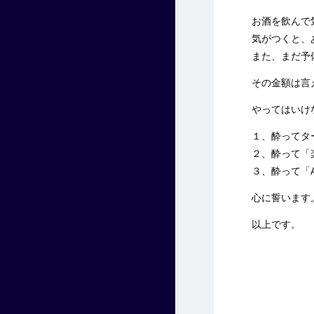
お酒を飲んで気
気がつくと、あ
また、まだ予
その金額は言
やってはいけ
１、酔って
タ
２、酔って「
３、酔って「A
心に誓います
以上です。