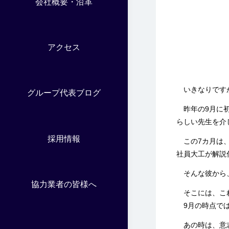
会社概要・沿革
アクセス
いきなりです
グループ代表ブログ
昨年の9月に初
らしい先生を介
採用情報
この7カ月は、
社員大工が解説
そんな彼から、
協力業者の皆様へ
そこには、これ
9月の時点では
あの時は、意志