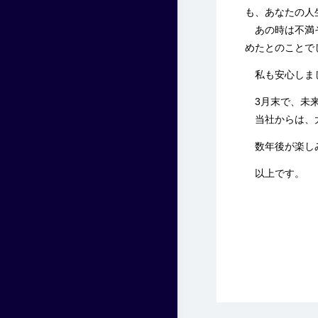
も、あなたの人
あの時は不満そ
めたとのことで
私も安心しま
3月末で、未来
当社からは、大
数年後が楽し
以上です。