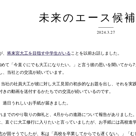
未来のエース候
2024.3.27
が、
将来宮大工を目指す中学生がいる
ことを以前お話しました。
めて「今直ぐにでも大工になりたい。」と言う彼の思いを聞いてから7
し、当社との交流が続いています。
当社の社員大工が彼に対し大工見習の初歩的なお題を出し、それを実践
付きの動画を送付するかたちでの交流が続いているのです。
過日うれしいお手紙が届きました。
までのやり取りの御礼と、4月からの進路について報告がありました
、直ぐに大工修行に入りたいと言っていましたが、お手紙には高校進
が固そうでしたが、私は「高校を卒業してからでも遅くない。」「む