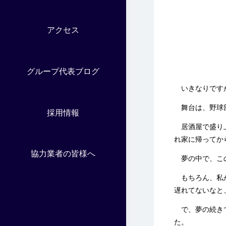
アクセス
グループ代表ブログ
いきなりですが
舞台は、野球部
採用情報
居酒屋で盛り上
れ家に帰ってか
協力業者の皆様へ
夢の中で、この
もちろん、私が
遅れてないなと
で、夢の続きで
た。