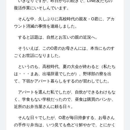
いきなりですが、昨日からの続きで、LINE友だちの
復活作業にいそしんでいます。
そんな中、久しぶりに高校時代の親友・O君に、アカ
ウント消滅の事情を連絡しました。
すると話題は、自然とお互いの親の近況へ。
そういえば、このO君のお母さんには、本当にものす
ごくお世話になりました。
というのも、高校時代、夏の大会が終わると（私たち
は・・・まあ、出場辞退でしたが）、野球部の寮を出
て、下宿かアパート暮らしをするのが習わしでした。
アパートを選んだ私でしたが、自炊ができるわけもな
く、学食もない学校だったので、昼食は購買のパンか、
近所のお弁当屋さんに頼る日々。
そんな日々でしたが、O君が毎日持参する、お母さん
の手作り弁当は、いつ見ても色どり鮮やかで、とにかく