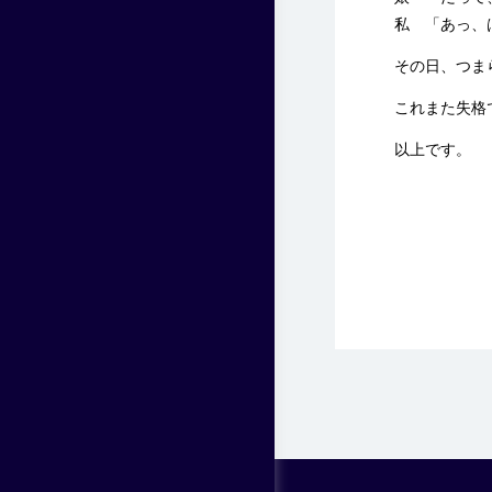
私 「あっ、
その日、つまら
これまた失格
以上です。