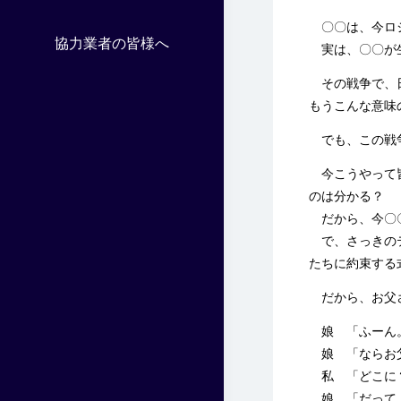
〇〇は、今ロシ
協力業者の皆様へ
実は、〇〇が生
その戦争で、日
もうこんな意味
でも、この戦争
今こうやって皆
のは分かる？
だから、今〇〇
で、さっきのテ
たちに約束する
だから、お父さ
娘 「ふーん
娘 「ならお父
私 「どこに
娘 「だって、