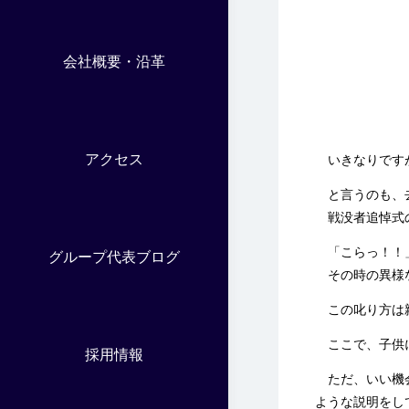
会社概要・沿革
アクセス
いきなりです
と言うのも、去
戦没者追悼式の
「こらっ！！」
グループ代表ブログ
その時の異様な
この叱り方は
ここで、子供に
採用情報
ただ、いい機会
ような説明をし