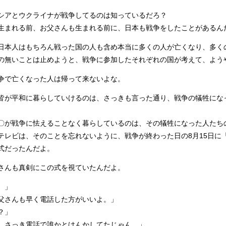
アとウクライナが戦争してるのは知っているだろ？
まれる前、お父さんも生まれる前に、日本も戦争をしたことがあるん
本人はもちろん戦った国の人も含め本当に多くの人が亡くなり、多く
の無いことは止めようと、戦争に参加したそれぞれの国が考えて、よう
で亡くなった人は帰って来ないよな。
が平和に暮らしていけるのは、さっきも言った通り、戦争の犠牲にな
が戦争に怯えることなく暮らしているのは、その犠牲になった人たち
レビは、そのことを忘れないように、戦争が終わった日の8月15日に
式だったんだよ。
んも真剣にこの式を視ていたんだよ。
。」
さんも早く電話した方がいいよ。」
？」
さっき電話で誰かとけんかしてたじゃん。」