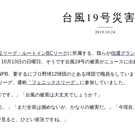
台風19号災
2019.10.24
立リーグ・ルートインBCリーグ
に所属する、我らが
信濃グラン
、10月13日の日曜日、そうです台風19号の被害がニュースに
PB、要するにプロ野球12球団のとある球団で職員をしてい
リーグ、通称
「フェニックスリーグ」
に参加していました。
様です。」「台風の被害は大丈夫でしょうか？」
う。」「まだ全容は掴めないが、かなりの被害だ。」「今現在
で見ると、ひどい状況ですね。」
」