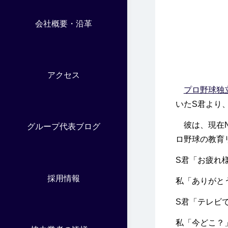
会社概要・沿革
アクセス
プロ野球独
いたS君より
彼は、現在N
グループ代表ブログ
ロ野球の教育
S君「お疲れ
採用情報
私「ありがと
S君「テレビ
私「今どこ？