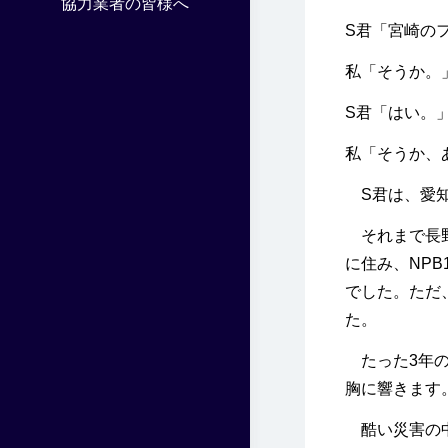
協力業者の皆様へ
S君「宮崎の
私「そうか。
S君「はい。
私「そうか、
S君は、愛知
それまで長野
に住み、NP
でした。ただ
た。
たった3年の
胸に響きます
酷い災害の中