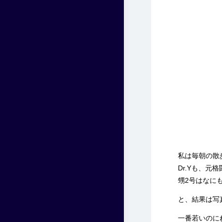
私は毎朝の散
Dr.Yも、元
甥2号はなにも
と、結果は
写
一番若いのにね