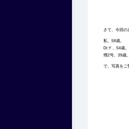
さて、今回の戸
私、58歳。
Dr.Y 、54歳。
甥2号、39歳
で、写真をご