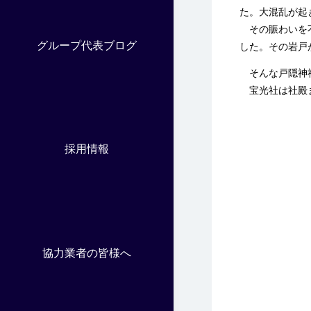
た。大混乱が起
その賑わいを不
グループ代表ブログ
した。その岩戸
そんな戸隠神社
宝光社は社殿ま
採用情報
協力業者の皆様へ