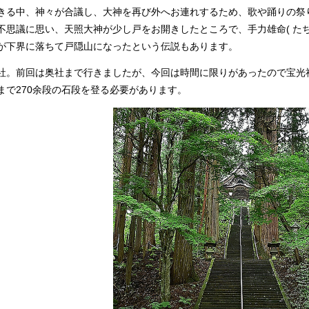
きる中、神々が合議し、大神を再び外へお連れするため、歌や踊りの祭
思議に思い、天照大神が少し戸をお開きしたところで、手力雄命( たち
が下界に落ちて戸隠山になったという伝説もあります。
。前回は奥社まで行きましたが、今回は時間に限りがあったので宝光
で270余段の石段を登る必要があります。