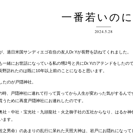
一番若いの
2024.5.28
、過日米国サンディエゴ在住の友人Dr.Yが長野を訪ねてくれました。
一緒にお世話になっている私の甥2号と共にDr.Yのアテンドをしたの
て長野訪れたのは既に10年以上前のことになると思います。
したのが戸隠神社。
あの時、戸隠神社に連れて行って貰ってから人生が変わった気がするんで
貰うために再度戸隠神社にお連れしたのです。
社・中社・宝光社・九頭龍社・火之御子社の五社からなり、はるか神
います。
之男命）のあまりの乱行に呆れた天照大神は、岩戸にお隠れになって