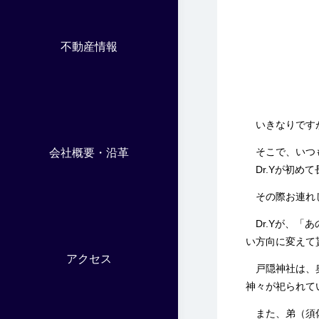
不動産情報
いきなりですが
そこで、いつも
会社概要・沿革
Dr.Yが初め
その際お連れ
Dr.Yが、「
い方向に変えて
アクセス
戸隠神社は、奥
神々が祀られて
また、弟（須佐