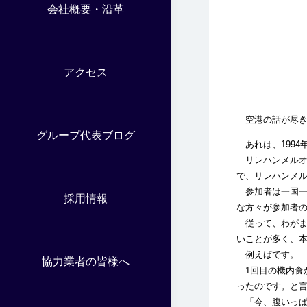
会社概要・沿革
アクセス
空港の話が尽き
グループ代表ブログ
あれは、1994
リレハンメルオ
で、リレハンメ
参加者は一国一
採用情報
な方々が参加者の
従って、わがま
いことが多く、
例えばです。
協力業者の皆様へ
1回目の機内食
ったのです。と言
「今、腹いっぱ