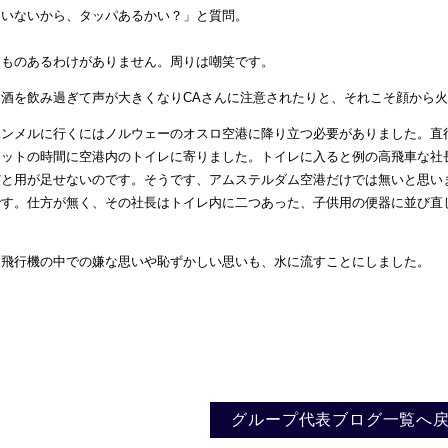
いないから、タッパあるかい？」と質問。
ものあるわけがありません。周りは嘲笑です。
酒を飲み過ぎて声が大きくなりCAさんに注意されたりと、それこそ顔から火
ンメルに行くにはノルウェーのオスロ空港に降り立つ必要がありました。直
ジットの時間に空港内のトイレに寄りました。トイレに入ると例の高飛車な社
だと用が足せないのです。そうです、アムステルダム空港だけでは無いと思い
です。仕方が無く、その社長はトイレ内に二つあった、子供用の便器に並び直
飛行機の中での嫌な思いや恥ずかしい思いも、水に流すことにしました。
グループ代表ブログ一覧へ