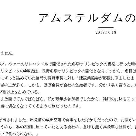
アムステルダム
2018.10.18
ません。
年ノルウェーのリレハンメルで開催された冬季オリンピックの視察に行った時
リンピックの4年後は、長野冬季オリンピックの開催となりますから、名目は
ルにずっと詰めていた当時の長野市長に対し「建設業協会が応援に来ましたよ
城の主が多く、しかも、ほぼ全員が会社の創始者です。分かり易く言うと、
8割以上を占めている。
ま放題でてんでばらばら。私が最年少参加者でしたから、雑用のお鉢も回っ
本当に切なくなってくるような旅だったのです。
が出されました。出発前の成田空港で食事をしたばかりだったので、お腹がい
うのも、私の左側に座っていたとある会社の、意味も無く高飛車な社長が、
いで食べられない。」