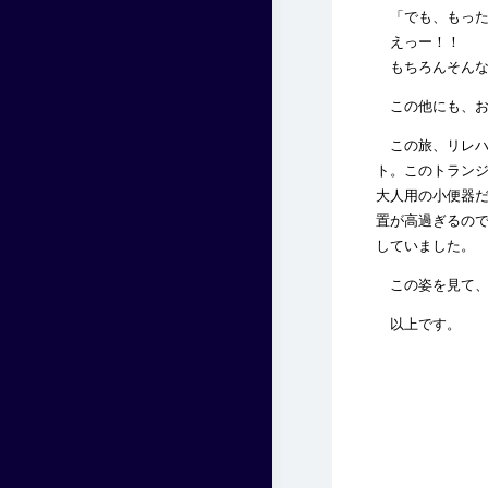
「でも、もった
えっー！！
もちろんそんな
この他にも、お
この旅、リレハ
ト。このトラン
大人用の小便器
置が高過ぎるの
していました。
この姿を見て、
以上です。