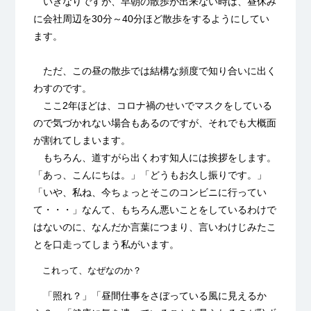
いきなりですが、早朝の散歩が出来ない時は、昼休み
に会社周辺を30分～40分ほど散歩をするようにしてい
ます。
ただ、この昼の散歩では結構な頻度で知り合いに出く
わすのです。
ここ2年ほどは、コロナ禍のせいでマスクをしている
ので気づかれない場合もあるのですが、それでも大概面
が割れてしまいます。
もちろん、道すがら出くわす知人には挨拶をします。
「あっ、こんにちは。」「どうもお久し振りです。」
「いや、私ね、今ちょっとそこのコンビニに行ってい
て・・・」なんて、もちろん悪いことをしているわけで
はないのに、なんだか言葉につまり、言いわけじみたこ
とを口走ってしまう私がいます。
これって、なぜなのか？
「照れ？」「昼間仕事をさぼっている風に見えるか